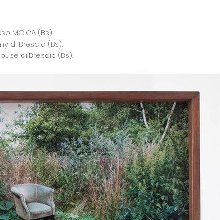
esso MO.CA (Bs).
 di Brescia (Bs).
House di Brescia (Bs).