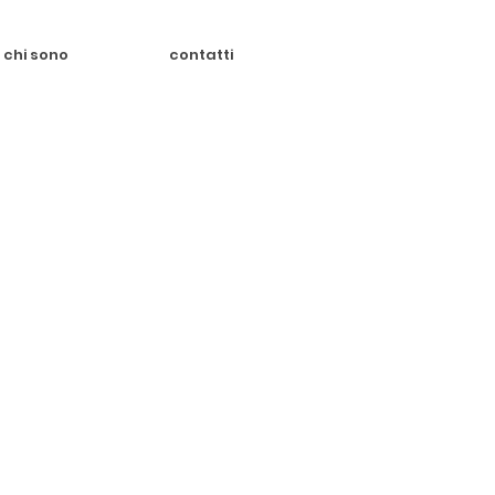
chi sono
contatti