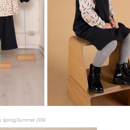
go
Spring/Summer 2019
.