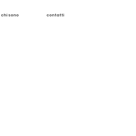
chi sono
contatti