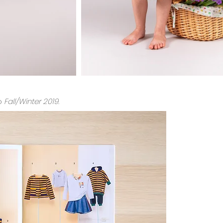
go
Fall/Winter 2019
.